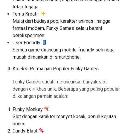
tetap terjaga.
Tema Kreatif
Mulai dari budaya pop, karakter animasi, hingga
fantasi modern, Funky Games selalu berani
bereksperimen.
User Friendly
Semua game dirancang mobile-friendly sehingga
mudah dimainkan di smartphone.
Koleksi Permainan Populer Funky Games
Funky Games sudah meluncurkan banyak slot
dengan ciri khas unik. Beberapa yang paling populer
di kalangan pemain adalah:
Funky Monkey
Slot dengan karakter monyet kocak, penuh kejutan
bonus.
Candy Blast