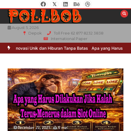
Skip
to
content
August 5, 2026
Depok
Toll Free 62 877 8232 3838
International Paper
Unik dan Hiburan Tanpa Batas
Apa yang Harus Dilakukan Jika Kala
December 22, 2025
6 min