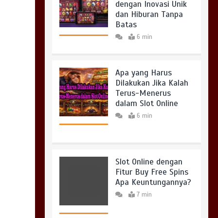
dengan Inovasi Unik
dan Hiburan Tanpa
Batas
6 min
Apa yang Harus
Dilakukan Jika Kalah
Terus-Menerus
dalam Slot Online
6 min
Slot Online dengan
Fitur Buy Free Spins
Apa Keuntungannya?
7 min