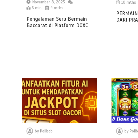
November 8, 2025
10 mths
6 min
9 mths
PERMAIN
Pengalaman Seru Bermain
DARI PR
Baccarat di Platform DOXC
by
Pollbob
by
Poll