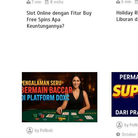
6 min
7 min
8 mths
Holiday 
Slot Online dengan Fitur Buy
Liburan d
Free Spins Apa
Keuntungannya?
by
Poll
by
Pollbob
October 