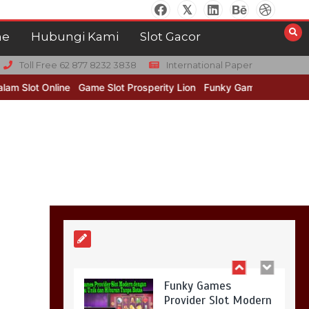
Slot Online dengan
ne
Hubungi Kami
Slot Gacor
Fitur Buy Free Spins
Apa Keuntungannya?
Toll Free 62 877 8232 3838
International Paper
7 min
ine
Game Slot Prosperity Lion
Funky Games Provider Slot Modern 
Game Slot Prosperity
Lion
7 min
Funky Games
Provider Slot Modern