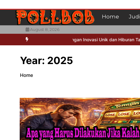
Skip
to
Home
Judi
content
August 8, 2026
vider Slot Modern dengan Inovasi Unik dan Hiburan Tanpa Batas
Year:
2025
Home