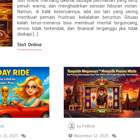
Slot online memang dikenal sebagai permainan yang seru,
penuh warna, dan menghadirkan sensasi hiburan instan.
Namun, di balik keseruannya, ada sisi lain yang sering
membuat pemain frustrasi: kekalahan beruntun. Situasi
kalah terus-menerus bisa membuat mental terguncang,
emosi tidak terkendali, dan finansial terganggu jika tidak
disikapi […]
Slot Online
bob
by
Pollbob
 21, 2025
November 12, 2025