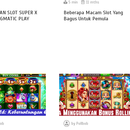
5 min
11 mths
AN SLOT SUPER X
Beberapa Macam Slot Yang
AGMATIC PLAY
Bagus Untuk Pemula
bob
by
Pollbob